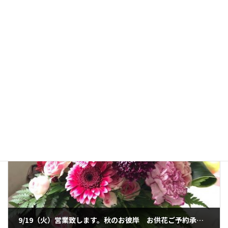
・花材費：2,000円＋税
・対象：初めての方限定
・テーマ：①ドライフラワーを使ったXmasリース
※当学院の特別講習会初めての方限定です。これを機会にフラワ
ーアレンジメントを習ってみませんか？
申込はお電話かHPよりお申込みください。
定員になり次第締め切りですのでお早めにお申込みください。
お知らせ
カテゴリー
前の記事
9/19（火）営業致します。秋のお彼岸 お供花ご予約承ります。